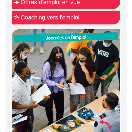
Offres d’emploi en vue
Coaching vers l’emploi
Journées de l’emploi
JES Brussels organise pour vous une rencontre
avec un employeur intéressant. Regardez, prennez
note et inscrivez-vous aux évènements
programmés dans notre agenda! Vous reçevrez
une invitation et toute information pratique
concernant cet évènement.