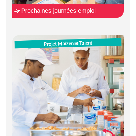
Prochaines journées emploi
Projet Maïzenne Talent
JES Brussels collabore écroitement avec
différentes orgnisations SPI bruxelloises qui sont
actives dans l’horeca. Sous la devise ‘Feed your
team’ le projet Talent Maïzenne se concentre sur la
création d’un ‘match’ dans les hotels, les
restaurants et cafés.