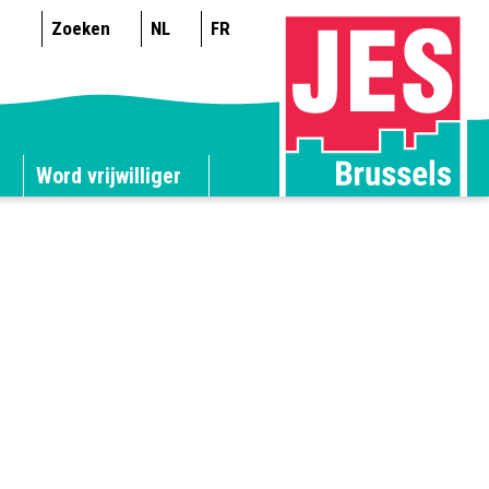
Zoeken
NL
FR
Word vrijwilliger