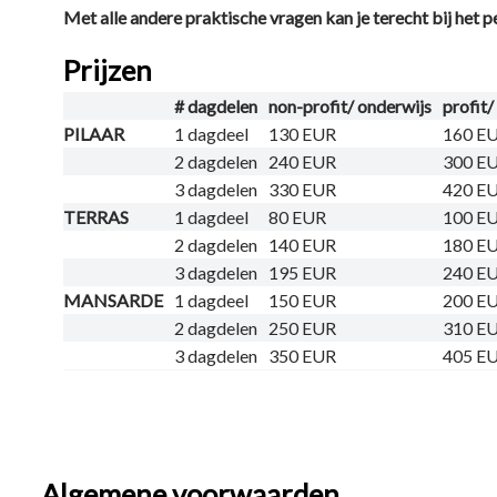
Met alle andere praktische vragen kan je terecht bij het p
generic-font-
Prijzen
family:roman; mso-
font-pitch:variable;
# dagdelen
non-profit/ onderwijs
profit/
PILAAR
1 dagdeel
130 EUR
160 E
mso-font-
2 dagdelen
240 EUR
300 E
signature:-536869121
3 dagdelen
330 EUR
420 E
1107305727
TERRAS
1 dagdeel
80 EUR
100 E
2 dagdelen
140 EUR
180 E
33554432 0 415 0;}
3 dagdelen
195 EUR
240 E
@font-face {font-
MANSARDE
1 dagdeel
150 EUR
200 E
family:Calibri; panose-
2 dagdelen
250 EUR
310 E
3 dagdelen
350 EUR
405 E
1:2 15 5 2 2 2 4 3 2 4;
mso-font-charset:0;
mso-generic-font-
family:swiss; mso-
Algemene voorwaarden