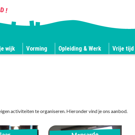
je wijk
Vorming
Opleiding & Werk
Vrije tijd
igen activiteiten te organiseren. Hieronder vind je ons aanbod.
Mansarde
Uitgeruste keuken eetruimte
laar
nte ruimte