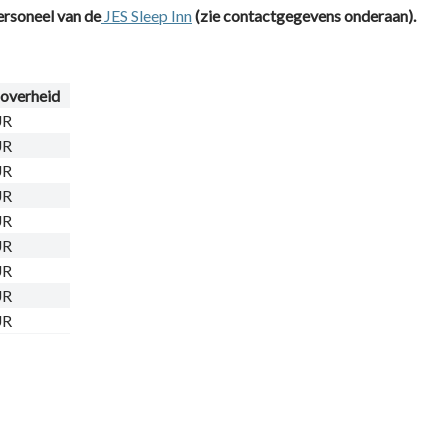
ersoneel van de
JES Sleep Inn
(zie contactgegevens onderaan).
 overheid
UR
UR
UR
UR
UR
UR
UR
UR
UR