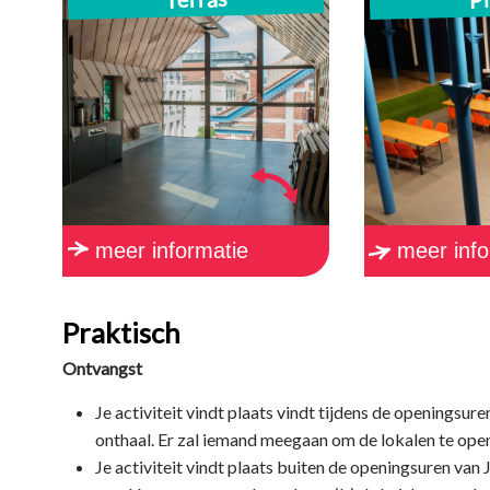
met terras voor
met pod
maximum 25 personen
voor m
per
meer informatie
meer info
Praktisch
Ontvangst
<!– /* Font Definitions
Je activiteit vindt plaats vindt tijdens de openingsur
*/ @font-face {font-
onthaal. Er zal iemand meegaan om de lokalen te open
family:Courier;
Je activiteit vindt plaats buiten de openingsuren van J