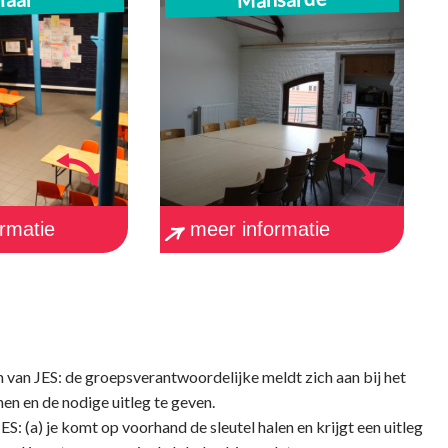
voor 15 personen, zithoek met
ium en bar
bar voor 15 personen, beamer
aximum 60
en projectiescherm,
mogelijkheid tot extra
sonen
vergaderruimte voor 10
personen
rmatie
meer informatie
en van JES: de groepsverantwoordelijke meldt zich aan bij het
en en de nodige uitleg te geven.
ES: (a) je komt op voorhand de sleutel halen en krijgt een uitleg