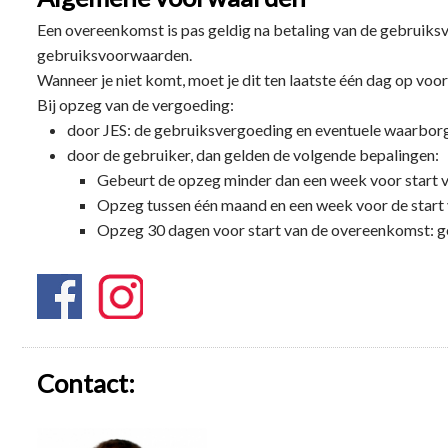
font-pitch:variable;
Een overeenkomst is pas geldig na betaling van de gebruik
mso-font-
gebruiksvoorwaarden.
signature:-469750017
Wanneer je niet komt, moet je dit ten laatste één dag op voo
Bij opzeg van de vergoeding:
-1073732485 9 0 511
door JES: de gebruiksvergoeding en eventuele waarborg
0;} /* Style Definitions
door de gebruiker, dan gelden de volgende bepalingen:
*/ p.MsoNormal,
Gebeurt de opzeg minder dan een week voor start 
li.MsoNormal,
Opzeg tussen één maand en een week voor de start
Opzeg 30 dagen voor start van de overeenkomst: g
div.MsoNormal {mso-
style-unhide:no; mso-
style-qformat:yes;
mso-style-parent:””;
margin:0cm; margin-
Contact:
bottom:.0001pt; mso-
pagination:none; font-