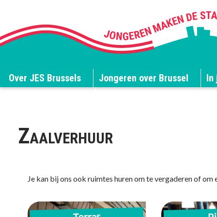
Over JES Brussels
Jongeren over Brussel
In 
JES Brussels blogt
Zaalverhuur
Je kan bij ons ook ruimtes huren om te vergaderen of om e
Terras
Pi
Polyvalente ruimte
Polyvale