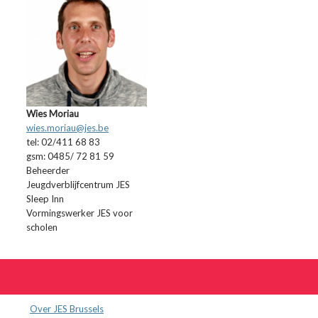
size:12.0pt; mso-bidi-
font-size:10.0pt; font-
family:Courier; mso-
fareast-font-
family:”Times New
Wies Moriau
wies.moriau@jes.be
Roman”; mso-bidi-
tel: 02/411 68 83
font-family:”Times
gsm: 0485/ 72 81 59
Beheerder
New Roman”; mso-
Jeugdverblijfcentrum JES
Sleep Inn
ansi-language:EN-US;
Vormingswerker JES voor
mso-fareast-
scholen
language:NL; layout-
grid-mode:line;}
.MsoChpDefault {mso-
Over JES Brussels