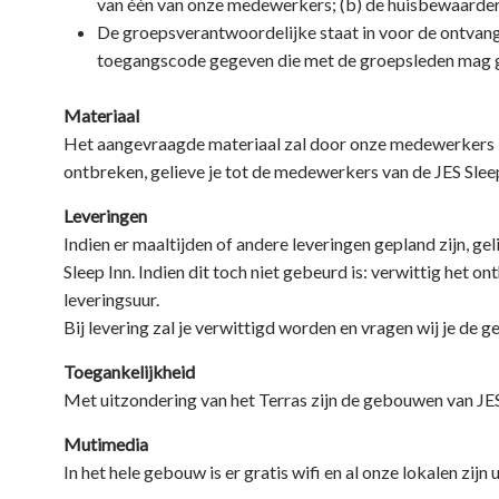
van één van onze medewerkers; (b) de huisbewaarder z
panose-1:2 7 4 9 2 2 5
De groepsverantwoordelijke staat in voor de ontvang
2 4 4; mso-font-
toegangscode gegeven die met de groepsleden mag 
alt:”Courier New”;
Materiaal
mso-font-charset:0;
Het aangevraagde materiaal zal door onze medewerkers kl
mso-generic-font-
ontbreken, gelieve je tot de medewerkers van de JES Sleep 
family:modern; mso-
Leveringen
font-format:other;
Indien er maaltijden of andere leveringen gepland zijn, ge
mso-font-pitch:fixed;
Sleep Inn. Indien dit toch niet gebeurd is: verwittig het 
leveringsuur.
mso-font-signature:3
Bij levering zal je verwittigd worden en vragen wij je de g
0 0 0 1 0;} @font-face
Toegankelijkheid
{font-family:”Cambria
Met uitzondering van het Terras zijn de gebouwen van JES
Math”; panose-1:2 4 5
Mutimedia
3 5 4 6 3 2 4; mso-font-
In het hele gebouw is er gratis wifi en al onze lokalen zi
charset:0; mso-