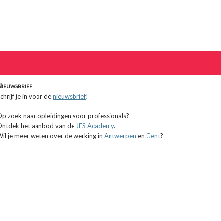
Nieuwsbrief
chrijf je in voor de
nieuwsbrief
!
Op zoek naar opleidingen voor professionals?
Ontdek het aanbod van de
JES Academy
.
Wil je meer weten over de werking in
Antwerpen
en
Gent
?