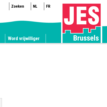
Zoeken
NL
FR
Word vrijwilliger