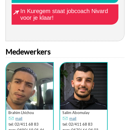
In Kuregem staat jobcoach Nivard
voor je klaar!
Medewerkers
Brahim Lhichou
Salim Abomulay
mail
mail
tel: 02/411 68 83
tel: 02/411 68 83
gsm: 0490/ 19 01 46
gsm: 0470/ 66 04 03