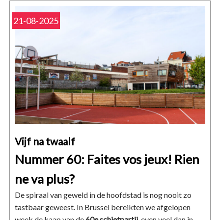
21-08-2025
Vijf na twaalf
Nummer 60: Faites vos jeux! Rien
ne va plus?
De spiraal van geweld in de hoofdstad is nog nooit zo
tastbaar geweest. In Brussel bereikten we afgelopen
week de kaap van de
60e schietpartij
, even veel dan in