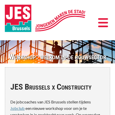
Workshop: welkom in de bouwsector
JES Brussels x Construcity
De jobcoaches van JES Brussels stellen tijdens
Jobclub
een nieuwe workshop voor om je te
versterken in je zoektocht naar werk. Op woensdag