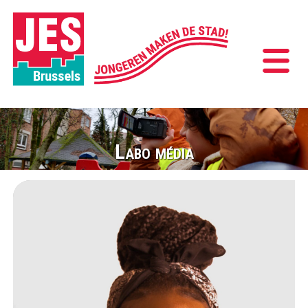
Labo média
Kom je projecten
uitwerken in ons
Medialabo!