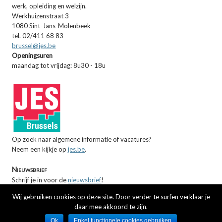
werk, opleiding en welzijn.
Werkhuizenstraat 3
1080 Sint-Jans-Molenbeek
tel. 02/411 68 83
brussel@jes.be
Openingsuren
maandag tot vrijdag: 8u30 - 18u
Op zoek naar algemene informatie of vacatures?
Neem een kijkje op
jes.be
.
Nieuwsbrief
Schrijf je in voor de
nieuwsbrief
!
Wij gebruiken cookies op deze site. Door verder te surfen verklaar je
Op zoek naar opleidingen voor professionals?
daar mee akkoord te zijn.
Ontdek het aanbod van de
JES Academy
.
Wil je meer weten over de werking in
Antwerpen
en
Gent
?
Ok
Enkel functionele cookies gebruiken