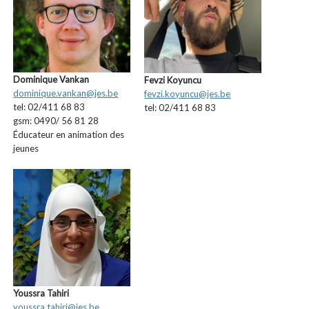
Dominique Vankan
Fevzi Koyuncu
dominique.vankan@jes.be
fevzi.koyuncu@jes.be
tel: 02/411 68 83
tel: 02/411 68 83
gsm: 0490/ 56 81 28
Éducateur en animation des
jeunes
Youssra Tahiri
youssra.tahiri@jes.be