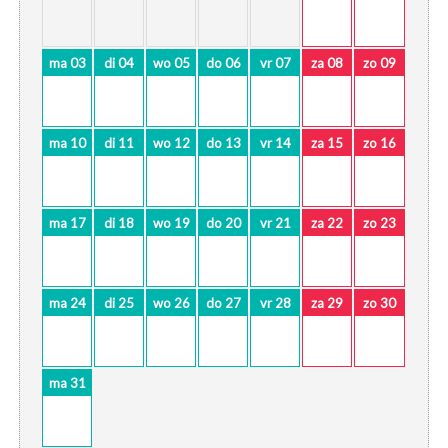
ma 03
di 04
wo 05
do 06
vr 07
za 08
zo 09
ma 10
di 11
wo 12
do 13
vr 14
za 15
zo 16
ma 17
di 18
wo 19
do 20
vr 21
za 22
zo 23
ma 24
di 25
wo 26
do 27
vr 28
za 29
zo 30
ma 31