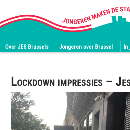
Over JES Brussels
Jongeren over Brussel
In 
JES Brussels blogt
Lockdown impressies – Je