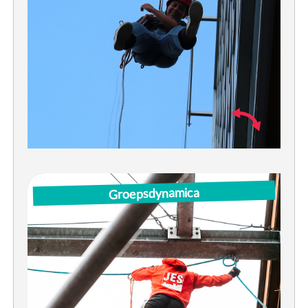
Groepsdynamica
Daag jezelf uit en boost je zelfvertrouwen.
Op het hoogteparcours buiten en in de
binnenklimzaal leer je als groep samenwerken
en uitdagingen overwinnen.