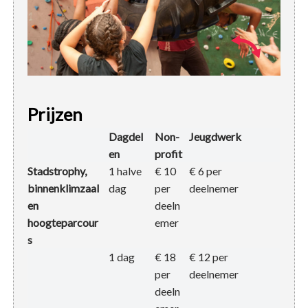
Prijzen
Dagdel
Non-
Jeugdwerk
en
profit
Stadstrophy,
1 halve
€ 10
€ 6 per
binnenklimzaal
dag
per
deelnemer
en
deeln
hoogteparcour
emer
s
1 dag
€ 18
€ 12 per
per
deelnemer
deeln