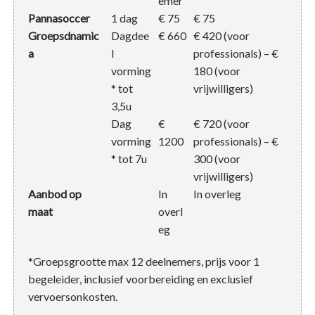
emer
Pannasoccer
1 dag
€ 75
€ 75
Groepsdnamic
Dagdee
€ 660
€ 420 (voor
a
l
professionals) – €
vorming
180 (voor
* tot
vrijwilligers)
3,5u
Dag
€
€ 720 (voor
vorming
1200
professionals) – €
* tot 7u
300 (voor
vrijwilligers)
Aanbod op
In
In overleg
maat
overl
eg
*Groepsgrootte max 12 deelnemers, prijs voor 1
begeleider, inclusief voorbereiding en exclusief
vervoersonkosten.