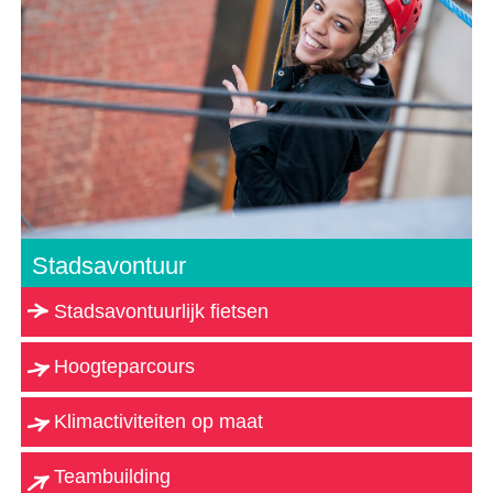
Stadsavontuur
Stadsavontuurlijk fietsen
Hoogteparcours
Klimactiviteiten op maat
Teambuilding