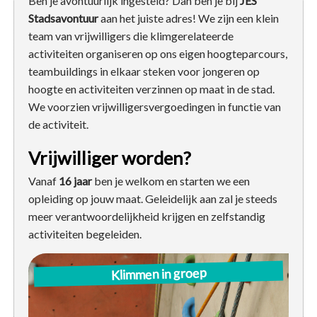
Ben je avontuurlijk ingesteld? Dan ben je bij
JES
Stadsavontuur
aan het juiste adres! We zijn een klein
team van vrijwilligers die klimgerelateerde
activiteiten organiseren op ons eigen hoogteparcours,
teambuildings in elkaar steken voor jongeren op
hoogte en activiteiten verzinnen op maat in de stad.
We voorzien vrijwilligersvergoedingen in functie van
de activiteit.
Vrijwilliger worden?
Vanaf
16 jaar
ben je welkom en starten we een
opleiding op jouw maat. Geleidelijk aan zal je steeds
meer verantwoordelijkheid krijgen en zelfstandig
activiteiten begeleiden.
Klimmen in groep
Onze binnenklimzaal met speleobox staat
open voor kinderen en jongeren van 6 tot 36
jaar. Vanaf 15 jaar kan je ook het